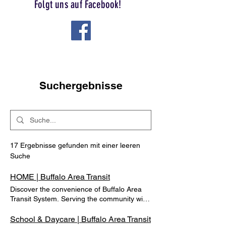
Folgt uns auf Facebook!
WYBATS.COM
Suchergebnisse
17 Ergebnisse gefunden mit einer leeren
Suche
HOME | Buffalo Area Transit
Discover the convenience of Buffalo Area
Transit System. Serving the community with
efficient public transportation services. Your
local transit solution. 04.01.2026 Das neue
School & Daycare | Buffalo Area Transit