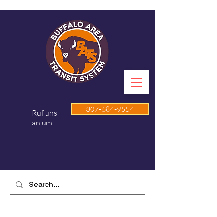
307-684-9554
Ruf uns
an um
WYBATS.COM