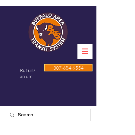
307-684-9554
Ruf uns
an um
WYBATS.COM